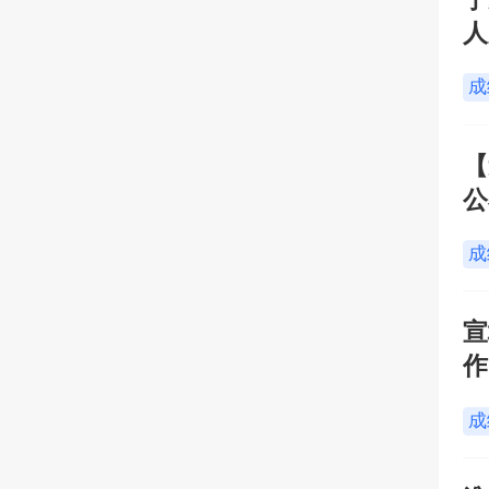
人
成
【
公
成
宣
作
成