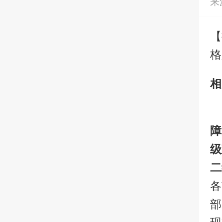
来
【
格
相
障
级
二
各
部