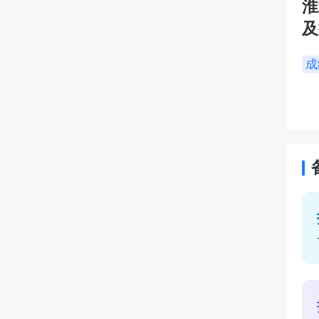
淮
及
成