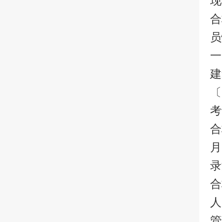
现
合
员
一
建
〔
考
合
月
录
合
人
管