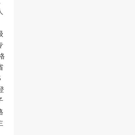
、
人
级
专
格
省
5
登
子
格
主