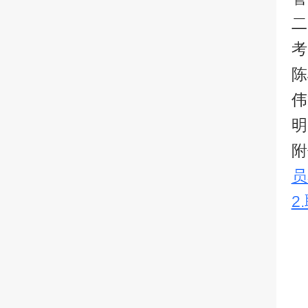
二
考
陈
伟
明
附
员
2