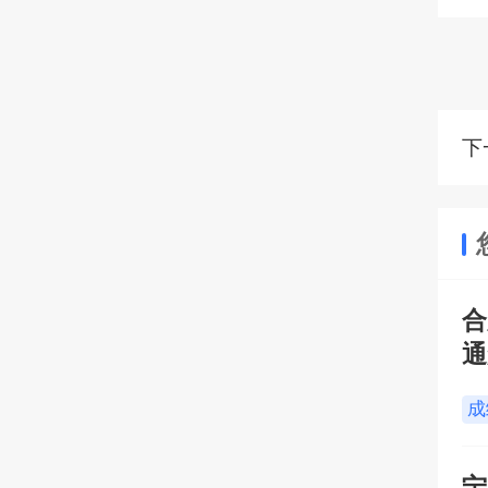
下
的
合
通
成
宁